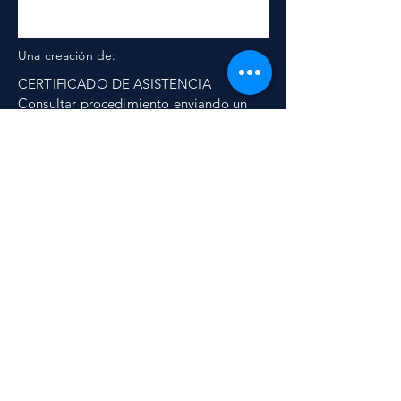
Una creación de:
CERTIFICADO DE ASISTENCIA
Consultar procedimiento enviando un
email a:
congreso@fundacionuniversitaria.com